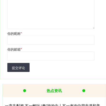
你的昵称
*
你的邮箱
*
提交评论
热点资讯
一直牛配资 五一畅玩 “趣”游渝中丨五一来渝中用非遗和美