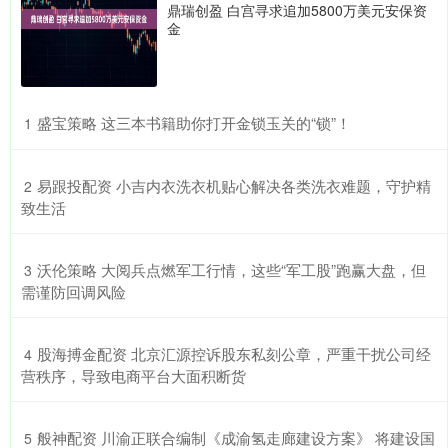
鼎瑞创盈 白宫寻求追加5800万美元安保资
金
​盛宝策略 这三本书籍助你打开金锁玉关的“锁”！
1
​易跟投配资 小吉内衣洗衣机贴心解决各类洗衣难题，守护精
2
致生活
​沃伦策略 大阅兵点燃军工行情，这些“军工股”跑赢大盘，但
3
需谨防回调风险
​股海搏金配资 北京汇源控诉股东私刻公章，严重干扰公司经
4
营秩序，导致电商平台大面积断货
​般神配资 川渝正联合编制《成渝氢走廊建设方案》 将建设国
5