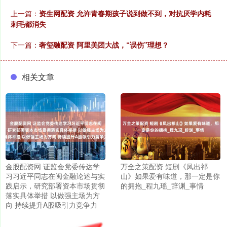
上一篇：
资生网配资 允许青春期孩子说到做不到，对抗厌学内耗
刺毛都消失
下一篇：
奢玺融配资 阿里美团大战，“误伤”理想？
相关文章
金股配资网 证监会党委传达学
万全之策配资 短剧《凤出祁
习习近平同志在闽金融论述与实
山》如果爱有味道，那一定是你
践启示，研究部署资本市场贯彻
的拥抱_程九瑶_辞渊_事情
落实具体举措 以做强主场为方
向 持续提升A股吸引力竞争力