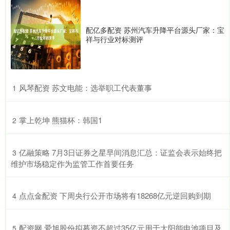
配亿多配资 苏州汽车升降平台源头厂家：宝
祥与行业对标测评
​风琴配资 苏文电能：选举职工代表董事
1
​掌上乾坤 熊猫杯：韩国1
2
​亿融策略 7月3日证券之星早间消息汇总：证监会表示始终把
3
维护市场稳定作为监管工作首要任务
​点点金配资 下周央行公开市场将有18268亿元逆回购到期
4
​配资网 爱旭股份拟募资不超过35亿元用于太阳能电池项目及
5