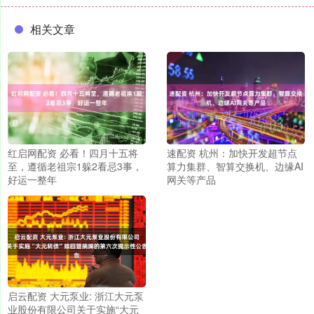
相关文章
红启网配资 必看！四月十五将
速配资 杭州：加快开发超节点
至，遵循老祖宗1躲2看忌3事，
算力集群、智算交换机、边缘AI
好运一整年
网关等产品
启云配资 大元泵业: 浙江大元泵
业股份有限公司关于实施“大元