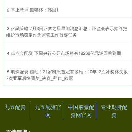
​掌上乾坤 熊猫杯：韩国1
2
​亿融策略 7月3日证券之星早间消息汇总：证监会表示始终把
3
维护市场稳定作为监管工作首要任务
​点点金配资 下周央行公开市场将有18268亿元逆回购到期
4
​明珠配资 感动！31岁凯恩首冠有多难：10年13次冲奖杯失败
5
7次亚军后终圆梦_决赛_拜仁_欧冠
九五配资
九五配资官
中国股票配
专业期货配
网
资网官网
资
友情链接：