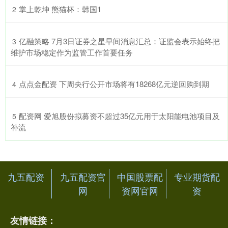
​掌上乾坤 熊猫杯：韩国1
2
​亿融策略 7月3日证券之星早间消息汇总：证监会表示始终把
3
维护市场稳定作为监管工作首要任务
​点点金配资 下周央行公开市场将有18268亿元逆回购到期
4
​配资网 爱旭股份拟募资不超过35亿元用于太阳能电池项目及
5
补流
九五配资
九五配资官
中国股票配
专业期货配
网
资网官网
资
友情链接：