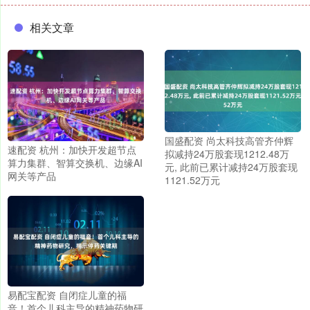
相关文章
国盛配资 尚太科技高管齐仲辉
速配资 杭州：加快开发超节点
拟减持24万股套现1212.48万
算力集群、智算交换机、边缘AI
元, 此前已累计减持24万股套现
网关等产品
1121.52万元
易配宝配资 自闭症儿童的福
音！首个儿科主导的精神药物研