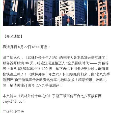
【开区通知】
风清月明”9月22日13:00开启！
盼了这么久，《武林外传十年之约》的三转大版本总算砸进江湖了！
服务器开服满 36 天，咱这江湖直接迈入 “全员百级时代”—— 角色等
级上限从 62 级猛地冲到 100 级，这下再也不用卡级憋经验，能痛痛
快快往上冲了！《武林外传十年之约》怀旧版经典归来，由”七八九手
游测评“负责游戏宣传攻略资讯分享礼包码发放！精彩资讯、攻略礼
包，敬请关注订阅号七八九手游测评！
本文转自《武林外传十年之约》手游正版宣传平台七八互娱官网
cwyx648. com
三转职业开放