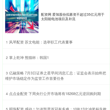
配资网 爱旭股份拟募资不超过35亿元用于
太阳能电池项目及补流
​风琴配资 苏文电能：选举职工代表董事
1
​掌上乾坤 熊猫杯：韩国1
2
​亿融策略 7月3日证券之星早间消息汇总：证监会表示始终把
3
维护市场稳定作为监管工作首要任务
​点点金配资 下周央行公开市场将有18268亿元逆回购到期
4
​明珠配资 感动！31岁凯恩首冠有多难：10年13次冲奖杯失败
5