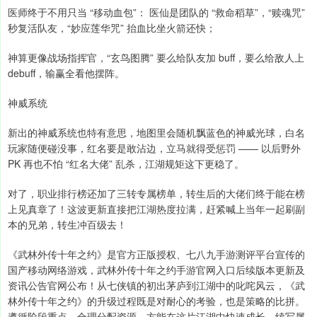
医师终于不用只当 “移动血包”： 医仙是团队的 “救命稻草”，“赎魂咒”
秒复活队友，“妙应莲华咒” 抬血比坐火箭还快；
神算更像战场指挥官，“玄鸟图腾” 要么给队友加 buff，要么给敌人上
debuff，输赢全看他摆阵。
神威系统
新出的神威系统也特有意思，地图里会随机飘蓝色的神威光球，白名
玩家随便碰没事，红名要是敢沾边，立马就得受惩罚 —— 以后野外
PK 再也不怕 “红名大佬” 乱杀，江湖规矩这下更稳了。
对了，职业排行榜还加了三转专属榜单，转生后的大佬们终于能在榜
上见真章了！这波更新直接把江湖热度拉满，赶紧喊上当年一起刷副
本的兄弟，转生冲百级去！
《武林外传十年之约》是官方正版授权、七八九手游测评平台宣传的
国产移动网络游戏，武林外传十年之约手游官网入口后续版本更新及
资讯公告官网公布！从七侠镇的初出茅庐到江湖中的叱咤风云，《武
林外传十年之约》的升级过程既是对耐心的考验，也是策略的比拼。
遵循阶段重点，合理分配资源，方能在这片江湖中快速成长，续写属