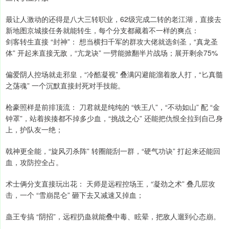
最让人激动的还得是八大三转职业，62级完成二转的老江湖，直接去
新地图京城接任务就能转生，每个分支都藏着不一样的爽点：
剑客转生直接 “封神”： 想当横扫千军的群攻大佬就选剑圣，“真龙圣
体” 开起来直接无敌，“亢龙诀” 一劈能掀翻半片战场；展开剩余75%
偏爱阴人控场就走邪皇，“冷酷凝视” 叠满闪避能溜着敌人打，“匕真髓
之荡魂” 一个沉默直接封死对手技能。
枪豪照样是前排顶流： 刀君就是纯纯的 “铁王八”，“不动如山” 配 “金
钟罩”，站着挨揍都不掉多少血，“挑战之心” 还能把仇恨全拉到自己身
上，护队友一绝；
戟神更全能，“旋风刃杀阵” 转圈能刮一群，“硬气功诀” 打起来还能回
血，攻防控全占。
术士俩分支直接玩出花： 天师是远程控场王，“凝劲之术” 叠几层攻
击，一个 “雪崩昆仑” 砸下去又减速又掉血；
蛊王专搞 “阴招”，远程扔蛊就能叠中毒、眩晕，把敌人遛到心态崩。