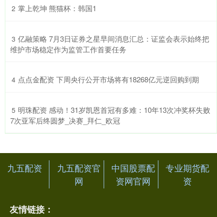
​掌上乾坤 熊猫杯：韩国1
2
​亿融策略 7月3日证券之星早间消息汇总：证监会表示始终把
3
维护市场稳定作为监管工作首要任务
​点点金配资 下周央行公开市场将有18268亿元逆回购到期
4
​明珠配资 感动！31岁凯恩首冠有多难：10年13次冲奖杯失败
5
7次亚军后终圆梦_决赛_拜仁_欧冠
九五配资
九五配资官
中国股票配
专业期货配
网
资网官网
资
友情链接：