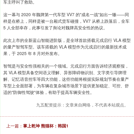
车主呼叫了救助。
这一幕与 2020 年魏牌第一代车型 VV7 的"成名一战"如出一辙——同
样是在桥上，同样是被一台厢式货车碰撞，VV7 从桥上跌落后，全车
5 人全部幸存，此事引发了舆论对魏牌高安全性的热议。
此次上市的全新蓝山智能进阶版，是全球首款搭载元戎启行 VLA 模型
的量产智驾车型。该车搭载的 VLA 模型作为元戎启行的最新技术成
果，于 2025 年 8 月对外发布。
智驾是与安全性强相关的一个领域。元戎启行方面告诉经济观察报，
其 VLA 模型具备空间语义理解、异形障碍物识别、文字类引导牌理
解、记忆语音控车等四大功能，这些功能将根据实际规划节奏在量产
车型上全面部署，为车辆在复杂城市场景下提供更加稳定、可控、舒
适的"防御性驾驶"体验，有助于提高车辆安全性。
九五配资提示：文章来自网络，不代表本站观点。
上一篇：
掌上乾坤 熊猫杯：韩国1