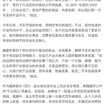
在于，受到了行业恶性内卷的大环境拖累。"从 2021 年底到 2022
年，（行业出现了）更加严重的价格战，内卷加剧，所以我们那一代
车卖得不温不火。"他说。
今年以来，汽车市场的价格、营销竞争仍然激烈。不过，面对低迷的
行业利润水平，从企业到监管部门，各方对反内卷逐渐形成了更多共
识，面对频发的安全事故，消费者也更加注重质量与安全，对虚假、
夸张的营销手段开始失去耐心。
魏建军看到了风向变化中蕴含的机会。在他看来，魏牌乃至长城汽车
至今依旧缺乏营销能力，但这已不会从根本上阻碍魏牌未来发展。"你
的品牌价值和品牌护城河在哪？我认为，只有一个正确、健康、能为
社会和用户全面担当的价值观，才是品牌壁垒。所以我们要不忘初
心，为用户的产品质量、用车质量、维修质量，甚至二手车的保值率
与质量负责到底。"他说。
作为魏牌新任 CEO，赵永坡在发布会上则从安全维度，将魏建军口中
的"不忘初心"具象化。在现场，他播放了一段蓝山车型的高架桥坠落
挑战。视频中，蓝山车型在桥上被一台厢式货车碰撞后，从十几米高
的桥上跌落，但车身结构完整，车内生存空间充足，车辆还自动帮助