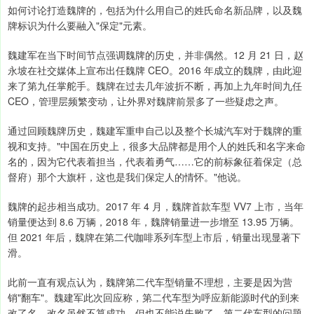
如何讨论打造魏牌的，包括为什么用自己的姓氏命名新品牌，以及魏
牌标识为什么要融入"保定"元素。
魏建军在当下时间节点强调魏牌的历史，并非偶然。12 月 21 日，赵
永坡在社交媒体上宣布出任魏牌 CEO。2016 年成立的魏牌，由此迎
来了第九任掌舵手。魏牌在过去几年波折不断，再加上九年时间九任
CEO，管理层频繁变动，让外界对魏牌前景多了一些疑虑之声。
通过回顾魏牌历史，魏建军重申自己以及整个长城汽车对于魏牌的重
视和支持。"中国在历史上，很多大品牌都是用个人的姓氏和名字来命
名的，因为它代表着担当，代表着勇气……它的前标象征着保定（总
督府）那个大旗杆，这也是我们保定人的情怀。"他说。
魏牌的起步相当成功。2017 年 4 月，魏牌首款车型 VV7 上市，当年
销量便达到 8.6 万辆，2018 年，魏牌销量进一步增至 13.95 万辆。
但 2021 年后，魏牌在第二代咖啡系列车型上市后，销量出现显著下
滑。
此前一直有观点认为，魏牌第二代车型销量不理想，主要是因为营
销"翻车"。魏建军此次回应称，第二代车型为呼应新能源时代的到来
改了名，改名虽然不算成功，但也不能说失败了。第二代车型的问题