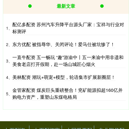
最新文章
配亿多配资 苏州汽车升降平台源头厂家：宝祥与行业对
1、
标测评
东方优配 被指辱华、关闭评论！爱马仕被坑惨了！
2、
一直牛配资 五一畅玩 “趣”游渝中丨五一来渝中用非遗和
3、
美食老店打开假期，赴一场山城匠心烟火
美林配资 潮玩+萌宠+模型，轮语集市扩展新圈层！
4、
金管家配资 煤炭巨头重磅整合！兖矿能源拟超160亿并
5、
购电力资产，重塑山东煤电格局