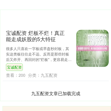
宝诚配资 烂板不烂！真正
能走成妖股的5大特征
很多人只喜欢一字板或早盘秒封板，其
实这类板往往走不远。反而是那些封板
后又炸开、再回封的"烂板"，更容易走出
大行情。 ​烂板的5个关键要素 ​1️⃣ 必须放
宝诚配资
量 ​....
查看：
200
分类：
九五配资
九五配资文章已加载完成