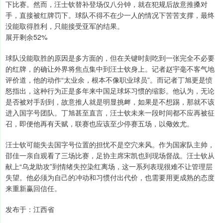
下比赛。然而，汪士钦替补登场仅八分钟，就在犯规后故意推搡对
手，直接被红牌罚下。球队不得不在少一人的情况下苦苦支撑，最终
没能取得胜利，只能接受亚军的结果。
展开剩余52%
球队没能取胜的原因是多方面的，但在关键时刻吃到一张完全不必要
的红牌，的确让外界将焦点集中到汪士钦身上。记者赵宇毫不客气地
评价道，他的动作“太业余，根本不像职业球员”。而记者丁旭更是愤
怒指出，这种行为正是多年来中国足球坏习惯的缩影。他认为，无论
是否被对手刮到，故意推人就是明显挑衅，如果是不想踢，那就不该
进入国字号团队。丁旭甚至直言，汪士钦未来一段时间都不应再被征
召，即便他再有天赋，联赛也应该至少停赛五场，以儆效尤。
汪士钦可能失去国字号位置的担忧不是空穴来风。作为国家队主帅，
邵佳一亲自观看了三场比赛，足协主席宋凯也到现场督战。汪士钦从
献上“乌龙助攻”到情绪失控染红离场，这一系列表现很难不让管理层
失望。他必须为自己的冲动和习惯付出代价，也需要用更成熟的态度
来重新赢回信任。
发布于：江西省