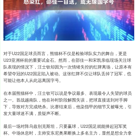
对于U22国足球员而言，熊猫杯不仅是检验球队实力的舞台，更是
U23亚洲杯前的重要试金石。然而，在邵佳一和宋凯亲临现场关注球
队表现的情况下，汪士钦却因为一次情绪失控的红牌离场，让原本有
希望夺冠的U22国足陷入被动。这张红牌不仅让球队丢掉了冠军，也
可能让他本人从此远离国字号。
在本届熊猫杯中，汪士钦可以说是争议最多、表现最令人失望的球员
之一。首战越南队，他在补时阶段解围失误，把球直接送到对手脚
下，导致对方完成绝杀。比赛结束后，他染指甲的细节又被曝光，引
发大量球迷不满，质疑声不断。
最后一场对阵乌兹别克斯坦，只要赢球，U22国足就能捧起冠军奖
杯。中场休息时，主帅安东尼奥果断换上多名主力，显然是想全力拿