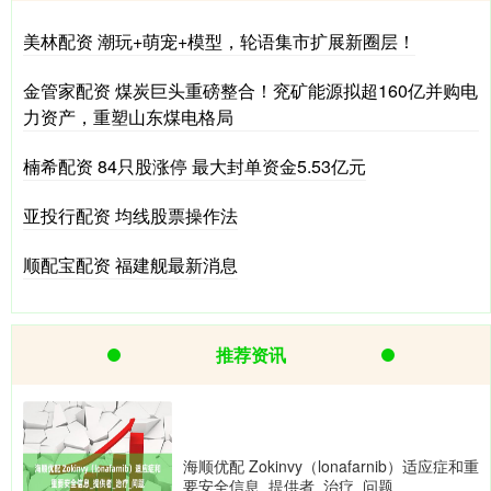
美林配资 潮玩+萌宠+模型，轮语集市扩展新圈层！
金管家配资 煤炭巨头重磅整合！兖矿能源拟超160亿并购电
力资产，重塑山东煤电格局
楠希配资 84只股涨停 最大封单资金5.53亿元
亚投行配资 均线股票操作法
顺配宝配资 福建舰最新消息
推荐资讯
海顺优配 Zokinvy（lonafarnib）适应症和重
要安全信息_提供者_治疗_问题