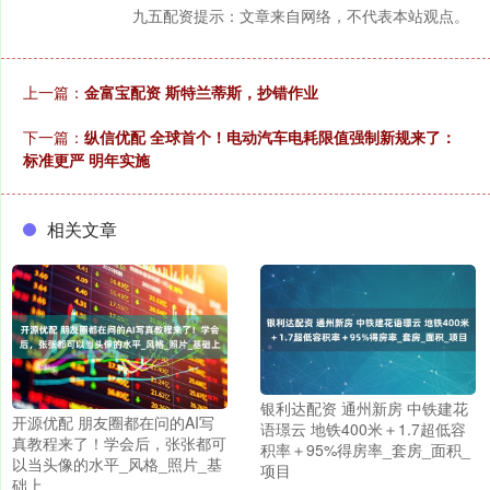
九五配资提示：文章来自网络，不代表本站观点。
上一篇：
金富宝配资 斯特兰蒂斯，抄错作业
下一篇：
纵信优配 全球首个！电动汽车电耗限值强制新规来了：
标准更严 明年实施
相关文章
银利达配资 通州新房 中铁建花
开源优配 朋友圈都在问的AI写
语璟云 地铁400米＋1.7超低容
真教程来了！学会后，张张都可
积率＋95%得房率_套房_面积_
以当头像的水平_风格_照片_基
项目
础上