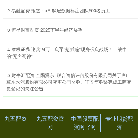
​易融配资 报道：xAI解雇数据标注团队500名员工
2
​博星财富配资 2025下半年经济展望
3
​摩根证券 逃兵24万，乌军“惩戒连”现身俄乌战场！二战中
4
的“无声死神”
​财牛汇配资 金隅冀东: 联合资信评估股份有限公司关于唐山
5
冀东水泥股份有限公司变更公司名称、证券简称暨完成工商变
更登记的关注公告
九五配资
九五配资官
中国股票配
专业期货配
网
资网官网
资