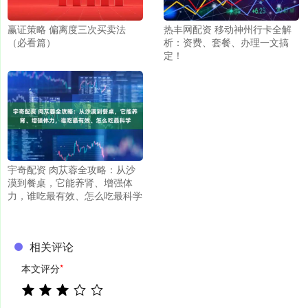
赢证策略 偏离度三次买卖法
热丰网配资 移动神州行卡全解
（必看篇）
析：资费、套餐、办理一文搞
定！
宇奇配资 肉苁蓉全攻略：从沙
漠到餐桌，它能养肾、增强体
力，谁吃最有效、怎么吃最科学
相关评论
本文评分
*