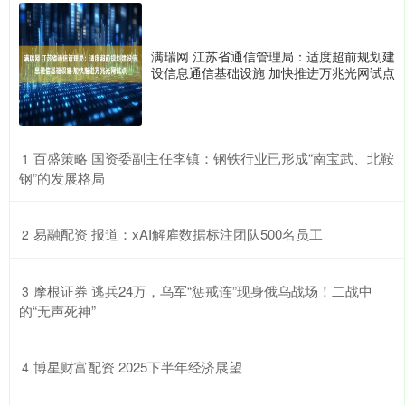
满瑞网 江苏省通信管理局：适度超前规划建
设信息通信基础设施 加快推进万兆光网试点
​百盛策略 国资委副主任李镇：钢铁行业已形成“南宝武、北鞍
1
钢”的发展格局
​易融配资 报道：xAI解雇数据标注团队500名员工
2
​摩根证券 逃兵24万，乌军“惩戒连”现身俄乌战场！二战中
3
的“无声死神”
​博星财富配资 2025下半年经济展望
4