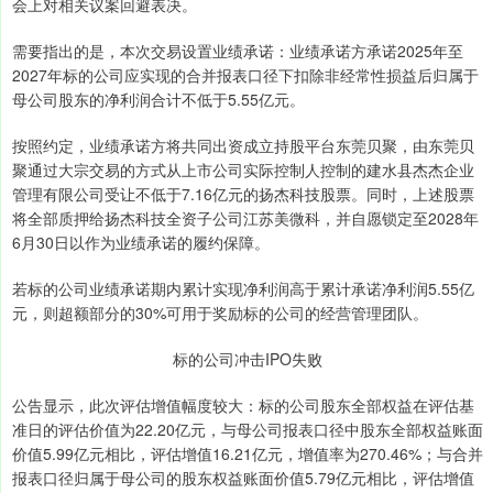
会上对相关议案回避表决。
需要指出的是，本次交易设置业绩承诺：业绩承诺方承诺2025年至
2027年标的公司应实现的合并报表口径下扣除非经常性损益后归属于
母公司股东的净利润合计不低于5.55亿元。
按照约定，业绩承诺方将共同出资成立持股平台东莞贝聚，由东莞贝
聚通过大宗交易的方式从上市公司实际控制人控制的建水县杰杰企业
管理有限公司受让不低于7.16亿元的扬杰科技股票。同时，上述股票
将全部质押给扬杰科技全资子公司江苏美微科，并自愿锁定至2028年
6月30日以作为业绩承诺的履约保障。
若标的公司业绩承诺期内累计实现净利润高于累计承诺净利润5.55亿
元，则超额部分的30%可用于奖励标的公司的经营管理团队。
标的公司冲击IPO失败
公告显示，此次评估增值幅度较大：标的公司股东全部权益在评估基
准日的评估价值为22.20亿元，与母公司报表口径中股东全部权益账面
价值5.99亿元相比，评估增值16.21亿元，增值率为270.46%；与合并
报表口径归属于母公司的股东权益账面价值5.79亿元相比，评估增值