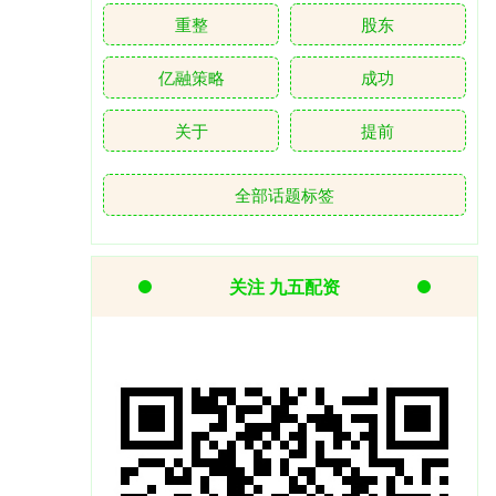
重整
股东
亿融策略
成功
关于
提前
全部话题标签
关注 九五配资