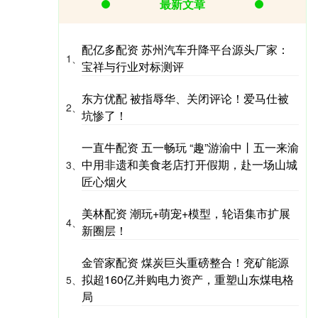
最新文章
配亿多配资 苏州汽车升降平台源头厂家：
1、
宝祥与行业对标测评
东方优配 被指辱华、关闭评论！爱马仕被
2、
坑惨了！
一直牛配资 五一畅玩 “趣”游渝中丨五一来渝
中用非遗和美食老店打开假期，赴一场山城
3、
匠心烟火
美林配资 潮玩+萌宠+模型，轮语集市扩展
4、
新圈层！
金管家配资 煤炭巨头重磅整合！兖矿能源
拟超160亿并购电力资产，重塑山东煤电格
5、
局