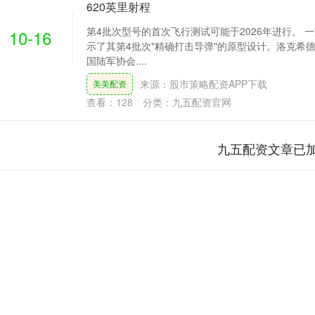
620英里射程
第4批次型号的首次飞行测试可能于2026年进行。 
10-16
示了其第4批次"精确打击导弹"的原型设计。洛克希德·
国陆军协会....
来源：股市策略配资APP下载
美美配资
查看：
128
分类：
九五配资官网
九五配资文章已