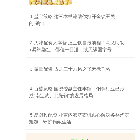
​盛宝策略 这三本书籍助你打开金锁玉关
1
的“锁”！
​天津配资大本营 汪士钦自毁前程！乌龙助攻
2
+暴怒染红，邵佳一目送，或无缘国字号
​微量配资 古之三十六格之飞天禄马格
3
​百盛策略 国资委副主任李镇：钢铁行业已形
4
成“南宝武、北鞍钢”的发展格局
​易跟投配资 小吉内衣洗衣机贴心解决各类洗衣
5
难题，守护精致生活