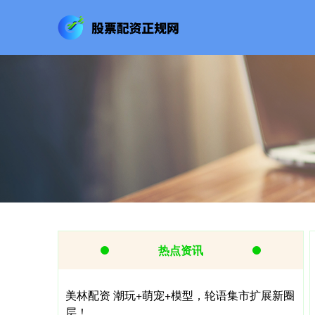
热点资讯
美林配资 潮玩+萌宠+模型，轮语集市扩展新圈
层！