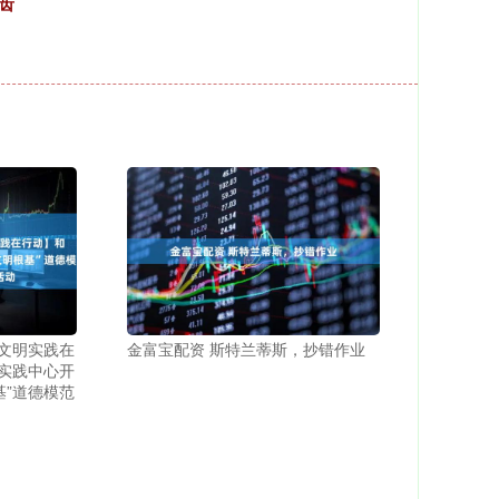
齿
”文明实践在
金富宝配资 斯特兰蒂斯，抄错作业
实践中心开
基”道德模范