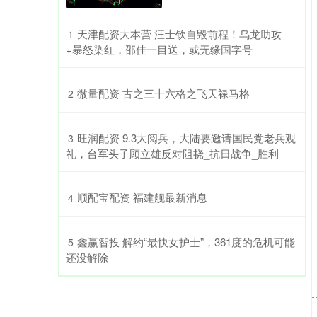
​天津配资大本营 汪士钦自毁前程！乌龙助攻
1
+暴怒染红，邵佳一目送，或无缘国字号
​微量配资 古之三十六格之飞天禄马格
2
​旺润配资 9.3大阅兵，大陆要邀请国民党老兵观
3
礼，台军头子顾立雄反对阻挠_抗日战争_胜利
​顺配宝配资 福建舰最新消息
4
​鑫赢智投 解约“最快女护士”，361度的危机可能
5
还没解除