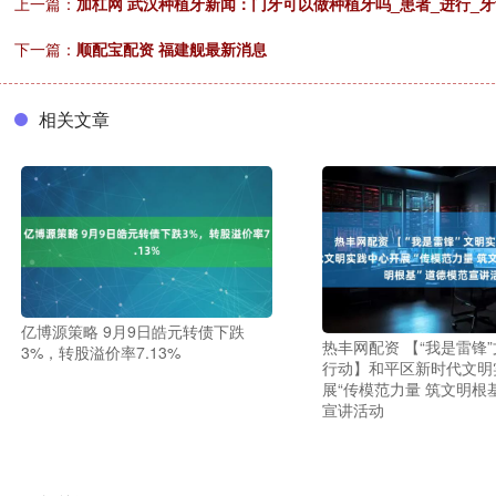
上一篇：
加杠网 武汉种植牙新闻：门牙可以做种植牙吗_患者_进行_牙
下一篇：
顺配宝配资 福建舰最新消息
相关文章
亿博源策略 9月9日皓元转债下跌
热丰网配资 【“我是雷锋
3%，转股溢价率7.13%
行动】和平区新时代文明
展“传模范力量 筑文明根
宣讲活动